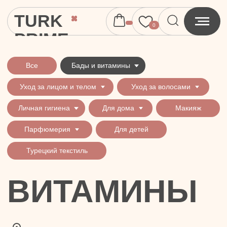
TURK
0
PRIME
Все
Бады и витамины
Уход за лицом и телом
Уход за волосами
Личная гигиена
Для дома
Макияж
Парфюмерия
Для детей
Турецкий текстиль
ВИТАМИНЫ
Все
Бады
Витамины
Кофе
Чай
Напитки