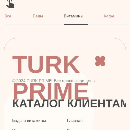
TURK
PRIME
© 2024 TURK PRIME. Все права защищены
КАТАЛОГ
КЛИЕНТАМ
Бады и витамины
Главная
Уход за лицом и телом
Каталог
Уход за волосами
Скидки и подарки
Личная гигиена
Оплата и доставка
Для дома
Контакты
Макияж
ДОКУМЕНТЫ
Парфюмерия
Политика
Детская линия
конфиденциальности
Турецкий текстиль
Публичная оферта
+7 926 620 21 21
info@turkprime.ru