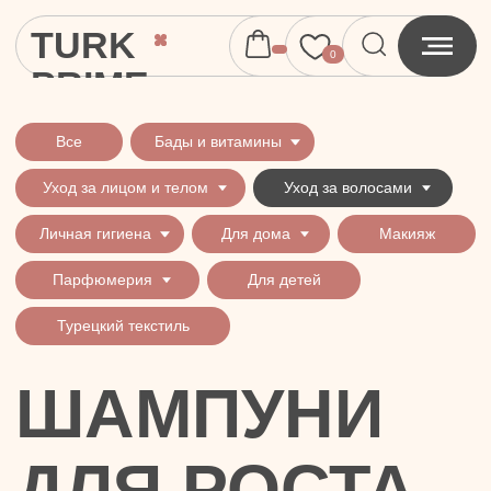
TURK
0
PRIME
Все
Бады и витамины
Уход за лицом и телом
Уход за волосами
Личная гигиена
Для дома
Макияж
Парфюмерия
Для детей
Турецкий текстиль
ШАМПУНИ
ДЛЯ РОСТА
ВОЛОС
Все
Против перхоти
Укрепление и рост волос
Все типы во