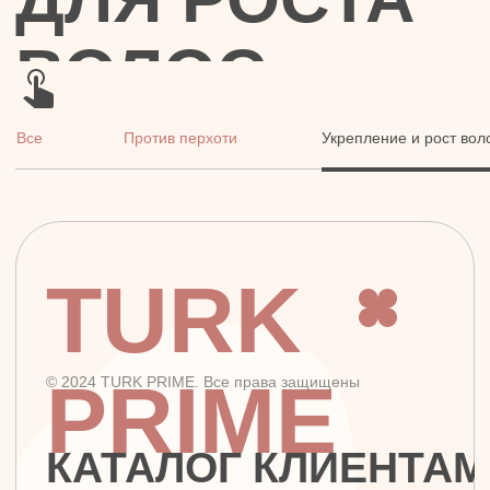
TURK
PRIME
© 2024 TURK PRIME. Все права защищены
КАТАЛОГ
КЛИЕНТАМ
Бады и витамины
Главная
Уход за лицом и телом
Каталог
Уход за волосами
Скидки и подарки
Личная гигиена
Оплата и доставка
Для дома
Контакты
Макияж
ДОКУМЕНТЫ
Парфюмерия
Политика
Детская линия
конфиденциальности
Турецкий текстиль
Публичная оферта