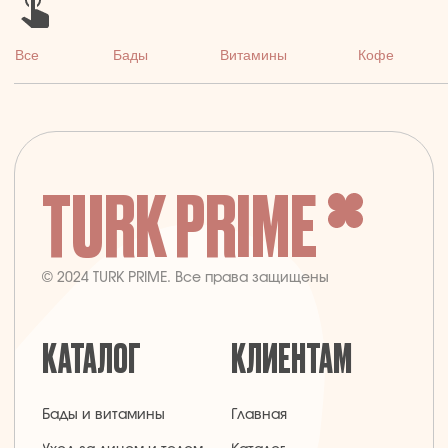
TURK PRIME
© 2024 TURK PRIME. Все права защищены
КАТАЛОГ
КЛИЕНТАМ
Бады и витамины
Главная
Уход за лицом и телом
Каталог
Уход за волосами
Скидки и подарки
Личная гигиена
Оплата и доставка
Для дома
Контакты
Макияж
ДОКУМЕНТЫ
Парфюмерия
Политика
Детская линия
конфиденциальности
Турецкий текстиль
Публичная оферта
+7 926 620 21 21
info@turkprime.ru