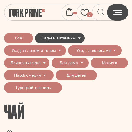
TURK PRIME
0
Все
Бады и витамины
Уход за лицом и телом
Уход за волосами
Личная гигиена
Для дома
Макияж
Парфюмерия
Для детей
Турецкий текстиль
ЧАЙ
Все
Бады
Витамины
Кофе
Чай
Напитки