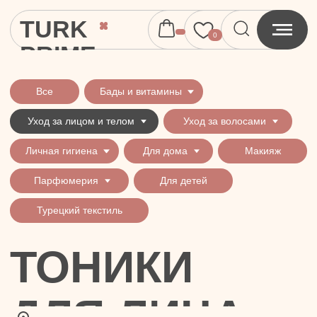
TURK
0
PRIME
Все
Бады и витамины
Уход за лицом и телом
Уход за волосами
Личная гигиена
Для дома
Макияж
Парфюмерия
Для детей
Турецкий текстиль
ТОНИКИ
ДЛЯ ЛИЦА
Все
Кремы для лица
Кремы для тела
Кремы для ног
Лосьоны