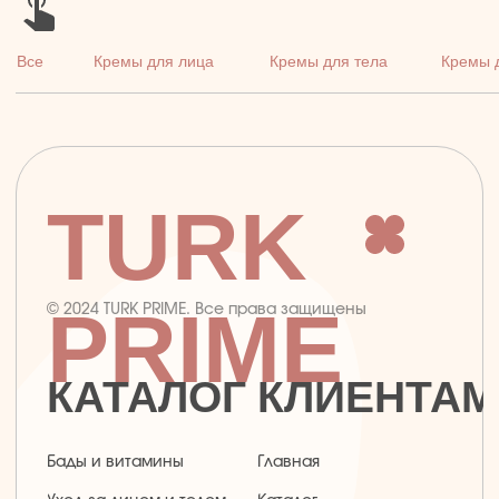
TURK
PRIME
© 2024 TURK PRIME. Все права защищены
КАТАЛОГ
КЛИЕНТАМ
Бады и витамины
Главная
Уход за лицом и телом
Каталог
Уход за волосами
Скидки и подарки
Личная гигиена
Оплата и доставка
Для дома
Контакты
Макияж
ДОКУМЕНТЫ
Парфюмерия
Политика
Детская линия
конфиденциальности
Турецкий текстиль
Публичная оферта
+7 926 620 21 21
info@turkprime.ru