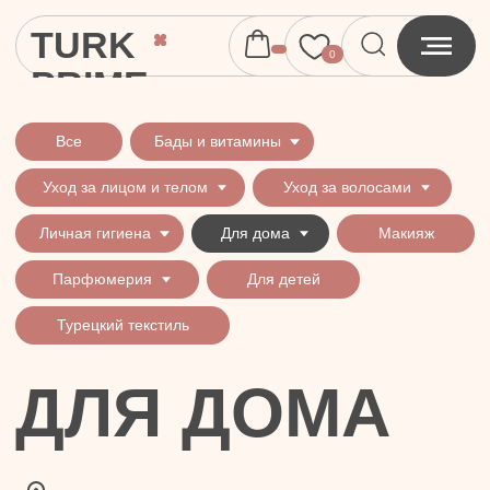
TURK
0
PRIME
Все
Бады и витамины
Уход за лицом и телом
Уход за волосами
Личная гигиена
Для дома
Макияж
Парфюмерия
Для детей
Турецкий текстиль
ДЛЯ ДОМА
Все
Ароматы для дома
Для мытья посуды
Средства для ку