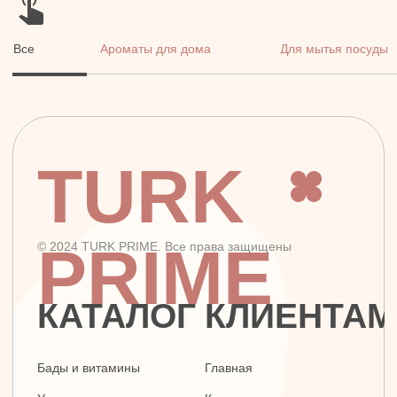
TURK
PRIME
© 2024 TURK PRIME. Все права защищены
КАТАЛОГ
КЛИЕНТАМ
Бады и витамины
Главная
Уход за лицом и телом
Каталог
Уход за волосами
Скидки и подарки
Личная гигиена
Оплата и доставка
Для дома
Контакты
Макияж
ДОКУМЕНТЫ
Парфюмерия
Политика
Детская линия
конфиденциальности
Турецкий текстиль
Публичная оферта
+7 926 620 21 21
info@turkprime.ru