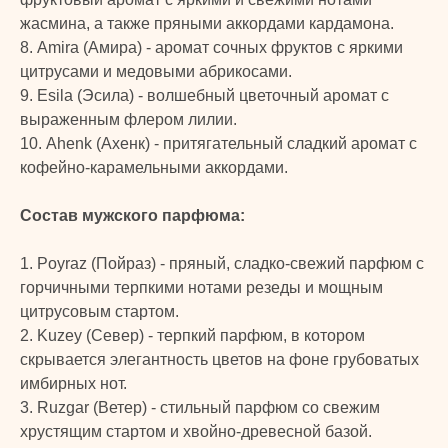
жасмина, а также пряными аккордами кардамона.
8. Amira (Амира) - аромат сочных фруктов с яркими
цитрусами и медовыми абрикосами.
9. Esila (Эсила) - волшебный цветочный аромат с
выраженным флером лилии.
10. Ahenk (Ахенк) - притягательный сладкий аромат с
кофейно-карамельными аккордами.
Состав мужского парфюма:
1. Poyraz (Пойраз) - пряный, сладко-свежий парфюм с
TURK
горчичными терпкими нотами резеды и мощным
цитрусовым стартом.
PRIME
2. Kuzey (Север) - терпкий парфюм, в котором
© 2024 TURK PRIME. Все права защищены
скрывается элегантность цветов на фоне грубоватых
имбирных нот.
КАТАЛОГ
КЛИЕНТАМ
3. Ruzgar (Ветер) - стильный парфюм со свежим
хрустящим стартом и хвойно-древесной базой.
Бады и витамины
Главная