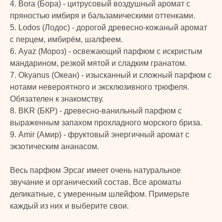
4. Bora (Бора) - цитрусовый воздушный аромат с
Уход за лицом и телом
Каталог
пряностью имбиря и бальзамическими оттенками.
Уход за волосами
Скидки и подарки
5. Lodos (Лодос) - дорогой древесно-кожаный аромат
Личная гигиена
Оплата и доставка
с перцем, имбирём, шалфеем.
Для дома
Контакты
6. Ayaz (Мороз) - освежающий парфюм с искристым
Макияж
ДОКУМЕНТЫ
мандарином, резкой мятой и сладким гранатом.
Парфюмерия
7. Okyanus (Океан) - изысканный и сложный парфюм с
Политика
Детская линия
конфиденциальности
нотами невероятного и эксклюзивного трюфеля.
Турецкий текстиль
Публичная оферта
Обязателен к знакомству.
8. BKR (БКР) - древесно-ванильный парфюм с
выраженным запахом прохладного морского бриза.
+7 926 620 21 21
info@turkprime.ru
9. Amir (Амир) - фруктовый энергичный аромат с
экзотическим ананасом.
г. Москва, ул. Золотая, 11, Бизнес-центр
«Золото», офис 4А12, м. Электрозаводская
Весь парфюм Эрсаг имеет очень натуральное
звучание и органический состав. Все ароматы
деликатные, с умеренным шлейфом. Примерьте
Заявка на звонок
каждый из них и выберите свои.