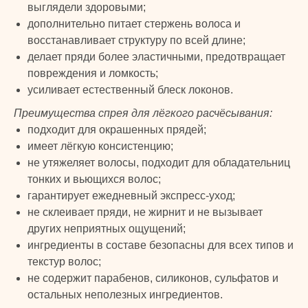
выглядели здоровыми;
дополнительно питает стержень волоса и
восстанавливает структуру по всей длине;
делает пряди более эластичными, предотвращает
повреждения и ломкость;
усиливает естественный блеск локонов.
Преимущества спрея для лёгкого расчёсывания:
TURK
подходит для окрашенных прядей;
имеет лёгкую консистенцию;
не утяжеляет волосы, подходит для обладательниц
PRIME
© 2024 TURK PRIME. Все права защищены
тонких и вьющихся волос;
гарантирует ежедневный экспресс-уход;
КАТАЛОГ
КЛИЕНТАМ
не склеивает пряди, не жирнит и не вызывает
других неприятных ощущений;
Бады и витамины
Главная
ингредиенты в составе безопасны для всех типов и
Уход за лицом и телом
Каталог
текстур волос;
Уход за волосами
Скидки и подарки
не содержит парабенов, силиконов, сульфатов и
Личная гигиена
Оплата и доставка
остальных неполезных ингредиентов.
Для дома
Контакты