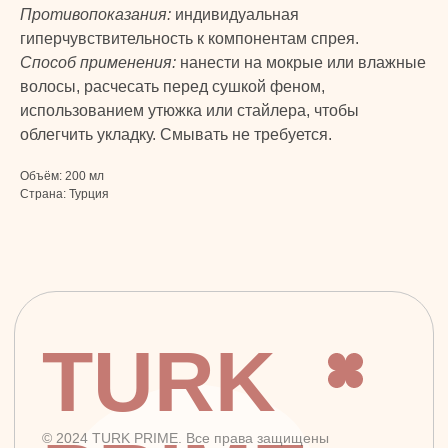
Противопоказания:
индивидуальная
Макияж
ДОКУМЕНТЫ
гиперчувствительность к компонентам спрея.
Парфюмерия
Способ применения:
нанести на мокрые или влажные
Политика
Детская линия
волосы, расчесать перед сушкой феном,
конфиденциальности
Турецкий текстиль
использованием утюжка или стайлера, чтобы
Публичная оферта
облегчить укладку. Смывать не требуется.
+7 926 620 21 21
info@turkprime.ru
Объём: 200 мл
Страна: Турция
г. Москва, ул. Золотая, 11, Бизнес-центр
«Золото», офис 4А12, м. Электрозаводская
Заявка на звонок