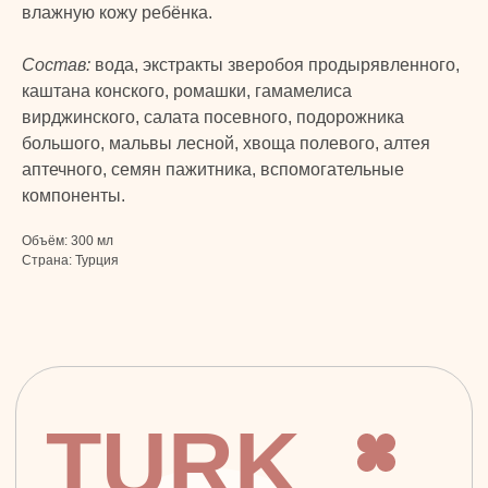
Личная гигиена
Оплата и доставка
влажную кожу ребёнка.
Для дома
Контакты
Макияж
Состав:
вода, экстракты зверобоя продырявленного,
ДОКУМЕНТЫ
Парфюмерия
каштана конского, ромашки, гамамелиса
Политика
вирджинского, салата посевного, подорожника
Детская линия
конфиденциальности
большого, мальвы лесной, хвоща полевого, алтея
Турецкий текстиль
Публичная оферта
аптечного, семян пажитника, вспомогательные
компоненты.
+7 926 620 21 21
info@turkprime.ru
Объём: 300 мл
Страна: Турция
г. Москва, ул. Золотая, 11, Бизнес-центр
«Золото», офис 4А12, м. Электрозаводская
Заявка на звонок