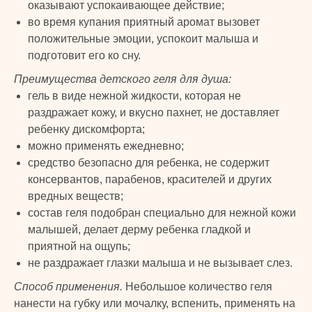
оказывают успокаивающее действие;
во время купания приятный аромат вызовет
положительные эмоции, успокоит малыша и
подготовит его ко сну.
Преимущества детского геля для душа:
гель в виде нежной жидкости, которая не
раздражает кожу, и вкусно пахнет, не доставляет
ребенку дискомфорта;
можно применять ежедневно;
TURK
средство безопасно для ребенка, не содержит
консервантов, парабенов, красителей и других
PRIME
вредных веществ;
© 2024 TURK PRIME. Все права защищены
состав геля подобран специально для нежной кожи
малышей, делает дерму ребенка гладкой и
КАТАЛОГ
КЛИЕНТАМ
приятной на ощупь;
не раздражает глазки малыша и не вызывает слез.
Бады и витамины
Главная
Уход за лицом и телом
Каталог
Способ применения.
Небольшое количество геля
Уход за волосами
Скидки и подарки
нанести на губку или мочалку, вспенить, применять на