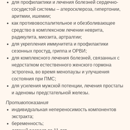
для профилактики и лечения болезней сердечно-
сосудистой системы – атеросклероза, гипертонии,
аритмии, ишемии;
как противовоспалительное и обезболивающее
средство в комплексном лечении неврита,
радикулита, миозита, артралгии;
для укрепления иммунитета и профилактики
сезонных простуд, гриппа и ОРВИ;
TURK
для комплексного лечения болезней, связанных с
недостатком естественного женского гормона
PRIME
© 2024 TURK PRIME. Все права защищены
эстрогена, во время менопаузы и улучшения
состояния при ПМС;
КАТАЛОГ
КЛИЕНТАМ
для усиления мужской потенции, лечения простаты
и аденомы предстательной железы.
Бады и витамины
Главная
Противопоказания
Уход за лицом и телом
Каталог
индивидуальная непереносимость компонентов
Уход за волосами
Скидки и подарки
экстракта;
Личная гигиена
Оплата и доставка
беременность;
Для дома
Контакты