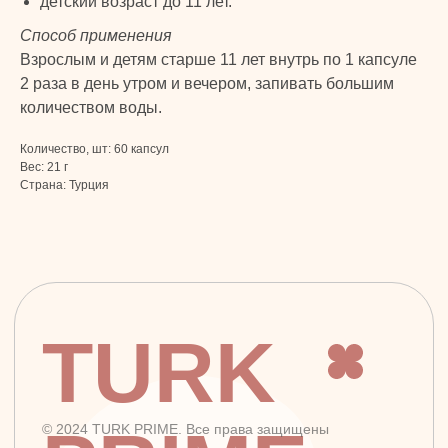
детский возраст до 11 лет.
Макияж
ДОКУМЕНТЫ
Способ применения
Парфюмерия
Взрослым и детям старше 11 лет внутрь по 1 капсуле
Политика
Детская линия
конфиденциальности
2 раза в день утром и вечером, запивать большим
Турецкий текстиль
Публичная оферта
количеством воды.
Количество, шт: 60 капсул
Вес: 21 г
+7 926 620 21 21
info@turkprime.ru
Страна: Турция
г. Москва, ул. Золотая, 11, Бизнес-центр
«Золото», офис 4А12, м. Электрозаводская
Заявка на звонок