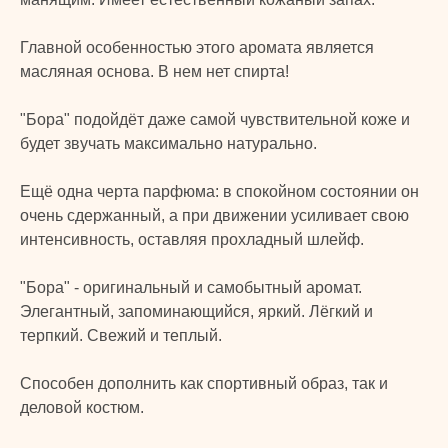
TURK
Главной особенностью этого аромата является
PRIME
© 2024 TURK PRIME. Все права защищены
масляная основа. В нем нет спирта!
КАТАЛОГ
КЛИЕНТАМ
"Бора" подойдёт даже самой чувствительной коже и
будет звучать максимально натурально.
Бады и витамины
Главная
Уход за лицом и телом
Каталог
Ещё одна черта парфюма: в спокойном состоянии он
Уход за волосами
Скидки и подарки
очень сдержанный, а при движении усиливает свою
Личная гигиена
Оплата и доставка
интенсивность, оставляя прохладный шлейф.
Для дома
Контакты
Макияж
"Бора" - оригинальный и самобытный аромат.
ДОКУМЕНТЫ
Парфюмерия
Элегантный, запоминающийся, яркий. Лёгкий и
Политика
Детская линия
терпкий. Свежий и теплый.
конфиденциальности
Турецкий текстиль
Публичная оферта
Способен дополнить как спортивный образ, так и
деловой костюм.
+7 926 620 21 21
info@turkprime.ru