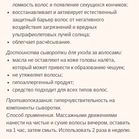
ломкость волос и появление секущихся кончиков;
PRIME
© 2024 TURK PRIME. Все права защищены
восстанавливает и активирует естественный
защитный барьер волос от негативного
КАТАЛОГ
КЛИЕНТАМ
воздействия загрязнений и вредных
ультрафиолетовых лучей солнца;
Бады и витамины
Главная
облегчает расчёсывание.
Уход за лицом и телом
Каталог
Достоинства сыворотки для ухода за волосами:
Уход за волосами
Скидки и подарки
масла не оставляют на коже головы налёта,
Личная гигиена
Оплата и доставка
который может привести к образованию чешуек;
Для дома
Контакты
не утяжеляет волосы;
Макияж
ДОКУМЕНТЫ
гипоаллергенный продукт;
Парфюмерия
средство подходит для всех типов волос.
Политика
Детская линия
конфиденциальности
Противопоказания:
гиперчувствительность на
Турецкий текстиль
Публичная оферта
компоненты сыворотки.
Способ применения
. Массажными движениями
нанести на чистые и сухие волосы вечером, оставить
+7 926 620 21 21
info@turkprime.ru
на 1 час, затем смыть. Использовать 2 раза в неделю.
г. Москва, ул. Золотая, 11, Бизнес-центр