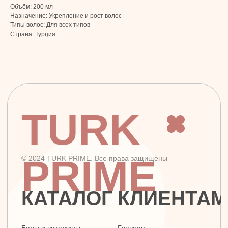
Объём: 200 мл
«Золото», офис 4А12, м. Электрозаводская
Назначение: Укрепление и рост волос
Типы волос: Для всех типов
Страна: Турция
Заявка на звонок