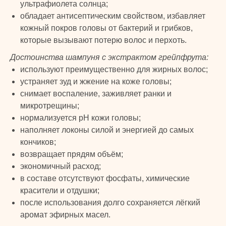
ультрафиолета солнца;
обладает антисептическим свойством, избавляет
кожный покров головы от бактерий и грибков,
которые вызывают потерю волос и перхоть.
Достоинства шампуня с экстрактом грейпфрута:
используют преимущественно для жирных волос;
устраняет зуд и жжение на коже головы;
снимает воспаление, заживляет ранки и
микротрещины;
TURK
нормализуется рН кожи головы;
наполняет локоны силой и энергией до самых
кончиков;
PRIME
© 2024 TURK PRIME. Все права защищены
возвращает прядям объём;
экономичный расход;
КАТАЛОГ
КЛИЕНТАМ
в составе отсутствуют фосфаты, химические
красители и отдушки;
Бады и витамины
Главная
после использования долго сохраняется лёгкий
Уход за лицом и телом
Каталог
аромат эфирных масел.
Уход за волосами
Скидки и подарки