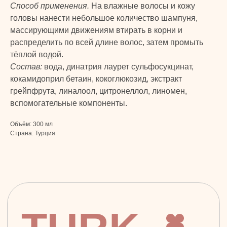
Способ применения.
На влажные волосы и кожу
Личная гигиена
Оплата и доставка
головы нанести небольшое количество шампуня,
Для дома
Контакты
массирующими движениям втирать в корни и
Макияж
ДОКУМЕНТЫ
распределить по всей длине волос, затем промыть
Парфюмерия
тёплой водой.
Политика
Детская линия
Состав:
вода, динатрия лаурет сульфосукцинат,
конфиденциальности
Турецкий текстиль
кокамидоприл бетаин, кокоглюкозид, экстракт
Публичная оферта
грейпфрута, линалоол, цитронеллол, линомен,
вспомогательные компоненты.
+7 926 620 21 21
info@turkprime.ru
Объём: 300 мл
Страна: Турция
г. Москва, ул. Золотая, 11, Бизнес-центр
«Золото», офис 4А12, м. Электрозаводская
Заявка на звонок