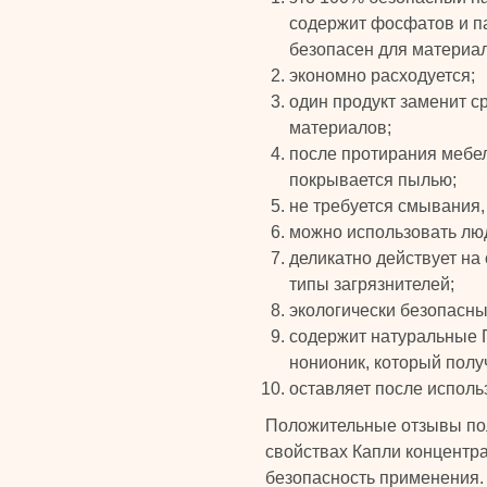
содержит фосфатов и па
безопасен для материа
экономно расходуется;
один продукт заменит с
материалов;
после протирания мебел
покрывается пылью;
не требуется смывания,
можно использовать люд
деликатно действует на
типы загрязнителей;
экологически безопасны
содержит натуральные 
нонионик, который полу
оставляет после испол
Положительные отзывы по
свойствах Капли концентр
безопасность применения.