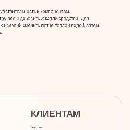
увствительность к компонентам.
тру воды добавить 2 капли средства. Для
ых изделий смочить пятно тёплой водой, затем
.
КЛИЕНТАМ
Главная
Каталог
Скидки и подарки
Оплата и доставка
Контакты
ДОКУМЕНТЫ
Политика конфиденциальности
Публичная оферта