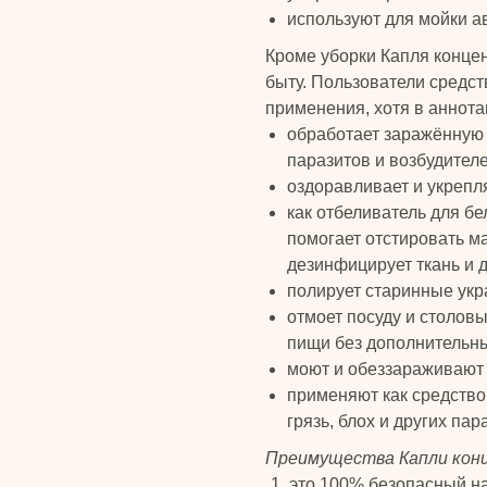
используют для мойки а
Кроме уборки Капля конце
быту. Пользователи средс
применения, хотя в аннотац
обработает заражённую 
паразитов и возбудител
оздоравливает и укрепл
как отбеливатель для бе
помогает отстировать м
дезинфицирует ткань и 
полирует старинные укр
отмоет посуду и столовы
пищи без дополнительны
моют и обеззараживают
применяют как средство
грязь, блох и других пар
Преимущества Капли кон
это 100% безопасный на