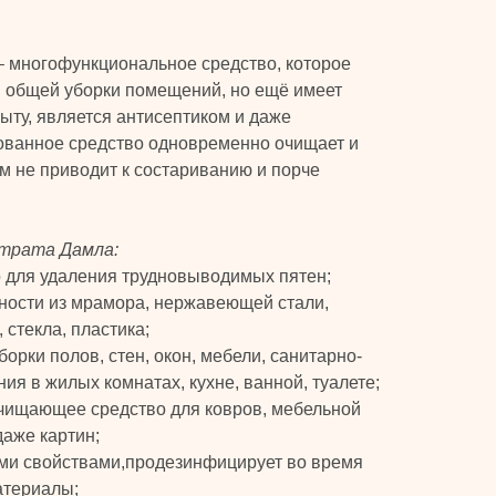
– многофункциональное средство, которое
я общей уборки помещений, но ещё имеет
ыту, является антисептиком и даже
ованное средство одновременно очищает и
ом не приводит к состариванию и порче
нтрата Дамла:
о для удаления трудновыводимых пятен;
ности из мрамора, нержавеющей стали,
 стекла, пластика;
орки полов, стен, окон, мебели, санитарно-
ия в жилых комнатах, кухне, ванной, туалете;
очищающее средство для ковров, мебельной
даже картин;
ми свойствами,продезинфицирует во время
атериалы;