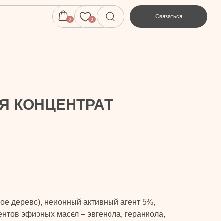
Связаться
0
0
Я КОНЦЕНТРАТ
ое дерево), неионный активный агент 5%,
нтов эфирных масел – эвгенола, гераниола,