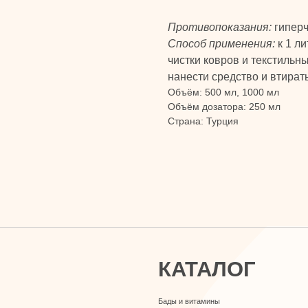
Противопоказания:
гиперч
Способ применения:
к 1 ли
чистки ковров и текстильн
нанести средство и втирать
Объём: 500 мл, 1000 мл
КАТАЛОГ
Объём дозатора: 250 мл
Страна: Турция
Бады и витамины
Уход за лицом и телом
Уход за волосами
Личная гигиена
Для дома
Макияж
Парфюмерия
Детская линия
Турецкий текстиль