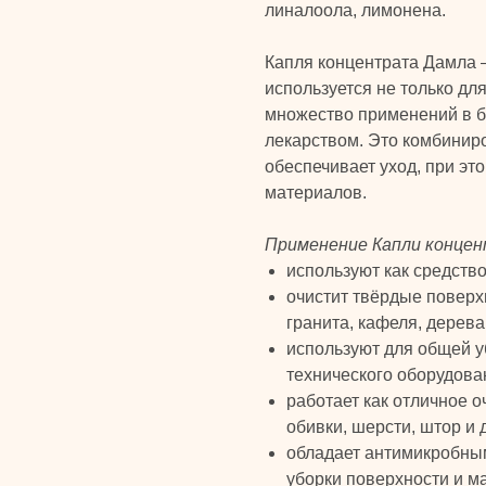
линалоола, лимонена.
Капля концентрата Дамла 
используется не только дл
множество применений в б
лекарством. Это комбинир
обеспечивает уход, при эт
материалов.
Применение Капли конце
используют как средств
очистит твёрдые поверх
гранита, кафеля, дерева,
используют для общей уб
технического оборудован
работает как отличное 
обивки, шерсти, штор и 
обладает антимикробны
уборки поверхности и м