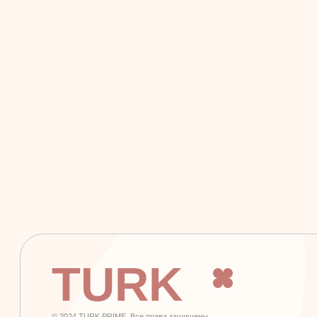
TURK
PRIME
© 2024 TURK PRIME. Все права защищены
+7 926 620 21 21
info@turkprime.ru
г. Москва, ул. Золотая, 11, Бизнес-центр «Золото», офис 4А12, м.
Электрозаводская
Заявка на звонок