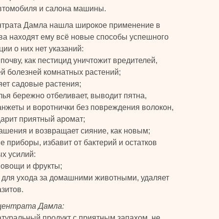
втомобиля и салона машины.
нтрата Дамла нашла широкое применение в
тва находят ему всё новые способы успешного
ии о них нет указаний:
почву, как пестицид уничтожит вредителей,
ей болезней комнатных растений;
яет садовые растения;
лья бережно отбеливает, выводит пятна,
анжеты и воротнички без повреждения волокон,
дарит приятный аромат;
ашения и возвращает сияние, как новым;
е приборы, избавит от бактерий и остатков
х усилий:
 овощи и фрукты;
 для ухода за домашними животными, удаляет
азитов.
центрата Дамла:
туральный продукт с приятным запахом, не