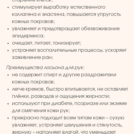
старение клеток;
стимулирует выработку естественного
коллагена и эластина, повышается упругость
кожных покровов;
увлажняет и предотвращает обезвоживание
эпидермиса;
очищает, питает, тонизирует;
устраняет воспалительные процессы, ускоряет
заживление ран;
Преимущества лосьона для рук:
TURK PRIME
не содержит спирт и другие раздражители
кожных покровов;
легче кремов, быстро впитывается, не оставляет
© 2024 TURK PRIME. Все права защищены
плёнки, разводов и ощущения жирности;
используют при диабете, псориазе или экземе
КАТАЛОГ
КЛИЕНТАМ
для смягчения кожи рук;
прекрасно подходит всем типам кожи – сухую
Бады и витамины
Главная
увлажняет, устраняет шелушения и стянутость,
Уход за лицом и телом
Каталог
жирную – наполняет влагой, что уменьшает