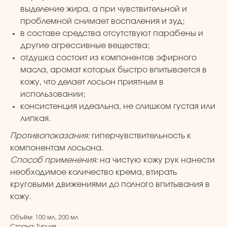
Уход за волосами
Скидки и подарки
выделение жира, а при чувствительной и
Личная гигиена
Оплата и доставка
проблемной снимает воспаления и зуд;
Для дома
Контакты
в составе средства отсутствуют парабены и
Макияж
ДОКУМЕНТЫ
другие агрессивные вещества;
Парфюмерия
отдушка состоит из компонентов эфирного
Политика
Детская линия
масла, аромат которых быстро впитывается в
конфиденциальности
Турецкий текстиль
кожу, что делает лосьон приятным в
Публичная оферта
использовании;
консистенция идеальна, не слишком густая или
+7 926 620 21 21
info@turkprime.ru
липкая.
Противопоказания:
гиперчувствительность к
г. Москва, ул. Золотая, 11, Бизнес-центр
«Золото», офис 4А12, м. Электрозаводская
компонентам лосьона.
Способ применения:
на чистую кожу рук нанести
необходимое количество крема, втирать
круговыми движениями до полного впитывания в
Заявка на звонок
кожу.
Объём: 100 мл, 200 мл
Страна: Турция