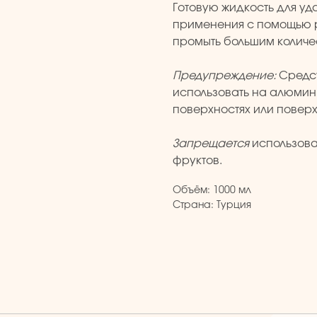
Готовую жидкость для уд
применения с помощью 
промыть большим количе
Предупреждение:
Средс
использовать на алюмин
поверхностях или поверхн
Запрещается
использова
фруктов.
Объём: 1000 мл
Страна: Турция
КАТАЛОГ
Бады и витамины
Уход за лицом и телом
Уход за волосами