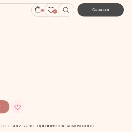
Связаться
0
0
у
онная кислота, органическая молочная