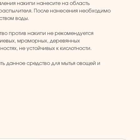
аления накипи нанесите на область
распылителя. После нанесения необходимо
ством воды.
тво против накипи не рекомендуется
иевых, мраморных, деревянных
остях, не устойчивых к кислотности.
ть данное средство для мытья овощей и
КЛИЕНТАМ
Главная
Каталог
Скидки и подарки