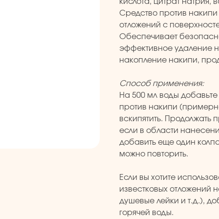
кислота, цитрат натрия, в
Средство против накипи 
отложений с поверхносте
Обеспечивает безопасн
эффективное удаление н
накопление накипи, про
Способ применения:
На 500 мл воды добавьте
против накипи (примерно
вскипятить. Продолжать п
если в области нанесени
добавить еще один колп
можно повторить.
Если вы хотите использо
известковых отложений н
душевые лейки и т.д.), д
горячей воды.