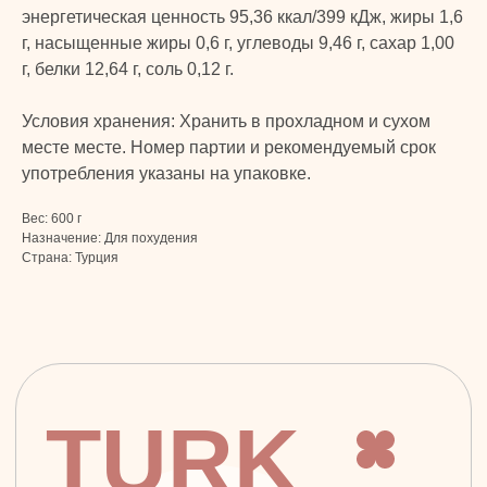
Личная гигиена
Оплата и доставка
энергетическая ценность 95,36 ккал/399 кДж, жиры 1,6
Для дома
Контакты
г, насыщенные жиры 0,6 г, углеводы 9,46 г, сахар 1,00
Макияж
г, белки 12,64 г, соль 0,12 г.
ДОКУМЕНТЫ
Парфюмерия
Политика
Детская линия
Условия хранения: Хранить в прохладном и сухом
конфиденциальности
Турецкий текстиль
месте месте. Номер партии и рекомендуемый срок
Публичная оферта
употребления указаны на упаковке.
Вес: 600 г
+7 926 620 21 21
info@turkprime.ru
Назначение: Для похудения
Страна: Турция
г. Москва, ул. Золотая, 11, Бизнес-центр
«Золото», офис 4А12, м. Электрозаводская
Заявка на звонок