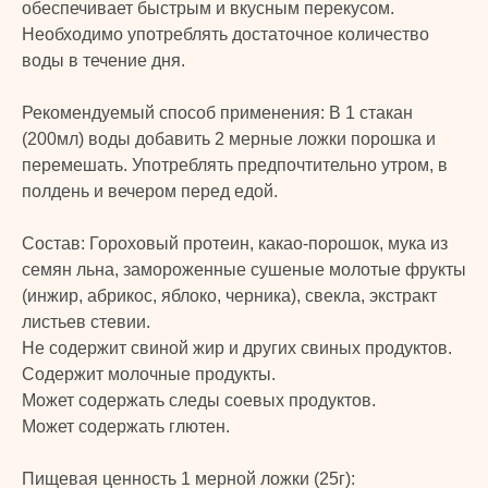
обеспечивает быстрым и вкусным перекусом.
Необходимо употреблять достаточное количество
воды в течение дня.
Рекомендуемый способ применения: В 1 стакан
(200мл) воды добавить 2 мерные ложки порошка и
перемешать. Употреблять предпочтительно утром, в
полдень и вечером перед едой.
TURK
Состав: Гороховый протеин, какао-порошок, мука из
семян льна, замороженные сушеные молотые фрукты
(инжир, абрикос, яблоко, черника), свекла, экстракт
PRIME
© 2024 TURK PRIME. Все права защищены
листьев стевии.
Не содержит свиной жир и других свиных продуктов.
КАТАЛОГ
КЛИЕНТАМ
Содержит молочные продукты.
Может содержать следы соевых продуктов.
Бады и витамины
Главная
Может содержать глютен.
Уход за лицом и телом
Каталог
Уход за волосами
Скидки и подарки
Пищевая ценность 1 мерной ложки (25г):