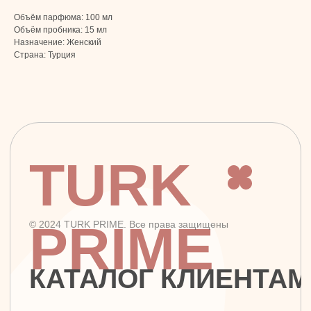
г. Москва, ул. Золотая, 11, Бизнес-центр
«Золото», офис 4А12, м. Электрозаводская
Объём парфюма: 100 мл
Объём пробника: 15 мл
Назначение: Женский
Страна: Турция
Заявка на звонок