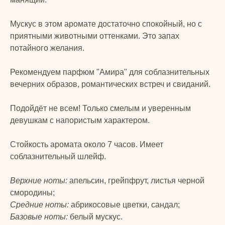
PRIME
© 2024 TURK PRIME. Все права защищены
Мускус в этом аромате достаточно спокойный, но с
приятными животными оттенками. Это запах
КАТАЛОГ
КЛИЕНТАМ
потайного желания.
Бады и витамины
Главная
Рекомендуем парфюм "Амира" для соблазнительных
Уход за лицом и телом
Каталог
вечерних образов, романтических встреч и свиданий.
Уход за волосами
Скидки и подарки
Личная гигиена
Оплата и доставка
Подойдёт не всем! Только смелым и уверенным
Для дома
Контакты
девушкам с напористым характером.
Макияж
ДОКУМЕНТЫ
Стойкость аромата около 7 часов. Имеет
Парфюмерия
соблазнительный шлейф.
Политика
Детская линия
конфиденциальности
Турецкий текстиль
Публичная оферта
Верхние ноты:
апельсин, грейпфрут, листья черной
смородины;
Средние ноты:
абрикосовые цветки, сандал;
+7 926 620 21 21
info@turkprime.ru
Базовые ноты:
белый мускус.