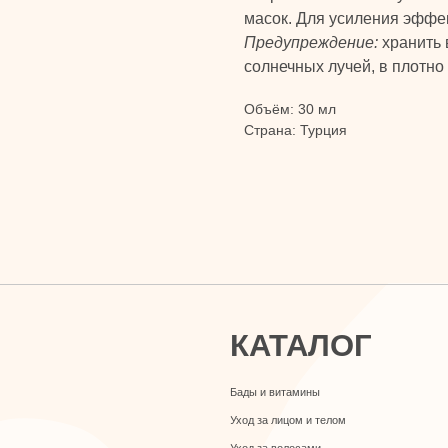
масок. Для усиления эффек
Предупреждение:
хранить 
солнечных лучей, в плотно
КАТАЛОГ
Объём: 30 мл
Страна: Турция
Бады и витамины
Уход за лицом и телом
Уход за волосами
Личная гигиена
Для дома
Макияж
Парфюмерия
Детская линия
Турецкий текстиль