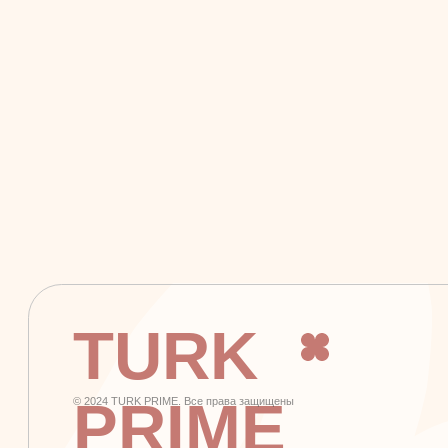
TURK
PRIME
© 2024 TURK PRIME. Все права защищены
+7 926 620 21 21
info@turkprime.ru
г. Москва, ул. Золотая, 11, Бизнес-центр «Золото», офис 4А12, м.
Электрозаводская
Заявка на звонок