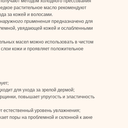
получают методом холодного прессования
 редкое растительное масло рекомендуют
да за кожей и волосами.
 наружного применения
предназначено для
блемной, увядающей кожей и ослабленными
тельных масел можно использовать в чистом
е слои кожи и проявляет положительное
ует;
ходит для ухода за зрелой дермой;
рщинки, повышает упругость и эластичность
т естественный уровень увлажнения;
жает поры на проблемной и склонной к акне