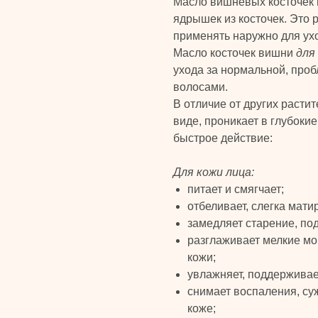
Масло вишнёвых косточек 
ядрышек из косточек. Это
применять наружно для ухо
Масло косточек вишни
для
ухода за нормальной, про
волосами.
В отличие от других расти
виде, проникает в глубоки
быстрое действие:
Для кожи лица:
питает и смягчает;
отбеливает, слегка матир
замедляет старение, под
разглаживает мелкие мо
кожи;
увлажняет, поддерживае
снимает воспаления, су
коже;