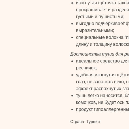
изогнутая щёточка захв
прокрашивает и разделя
густыми и пушистыми;
выгодно подчёркивает ф
выразительными;
специальные волокна “п
длину и толщину волоск
Достоинства туши для ре
идеальное средство для 
ресничек;
удобная изогнутая щёто
глаз, не запачкав веко, 
эффект распахнутых гла
тушь легко наносится, 
комочков, не будет осы
продукт гипоаллергенны
Страна: Турция