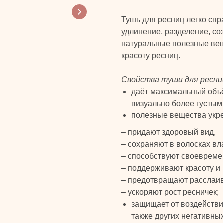
Тушь для ресниц легко спр
удлинение, разделение, со
натуральные полезные вещ
красоту ресниц.
Свойства туши для ресни
даёт максимальный объё
визуально более густым
полезные вещества укре
– придают здоровый вид,
– сохраняют в волосках вла
– способствуют своеврем
– поддерживают красоту и 
– предотвращают расслаив
– ускоряют рост ресничек;
защищает от воздействи
также других негативны