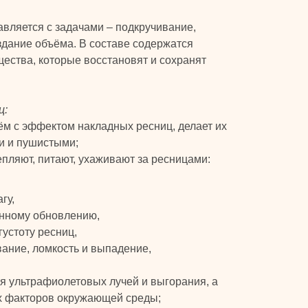
авляется с задачами – подкручивание,
здание объёма. В составе содержатся
ества, которые восстановят и сохранят
ц:
м с эффектом накладных ресниц, делает их
и и пушистыми;
пляют, питают, ухаживают за ресницами:
гу,
енному обновлению,
густоту ресниц,
ание, ломкость и выпадение,
я ультрафиолетовых лучей и выгорания, а
х факторов окружающей среды;