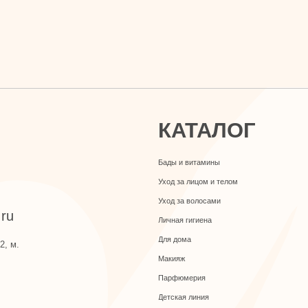
КАТАЛОГ
Бады и витамины
Уход за лицом и телом
Уход за волосами
Личная гигиена
Для дома
Макияж
Парфюмерия
Детская линия
Турецкий текстиль