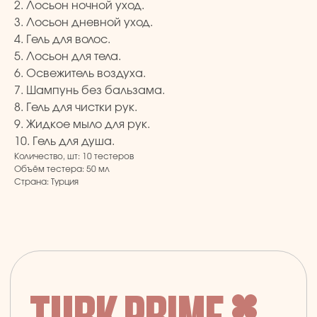
2. Лосьон ночной уход.
TURK PRIME
3. Лосьон дневной уход.
4. Гель для волос.
5. Лосьон для тела.
6. Освежитель воздуха.
© 2024 TURK PRIME. Все права защищены
7. Шампунь без бальзама.
КАТАЛОГ
КЛИЕНТАМ
8. Гель для чистки рук.
9. Жидкое мыло для рук.
10. Гель для душа.
Бады и витамины
Главная
Количество, шт: 10 тестеров
Уход за лицом и телом
Каталог
Объём тестера: 50 мл
Уход за волосами
Скидки и подарки
Страна: Турция
Личная гигиена
Оплата и доставка
Для дома
Контакты
Макияж
ДОКУМЕНТЫ
Парфюмерия
Политика
Детская линия
конфиденциальности
Турецкий текстиль
Публичная оферта