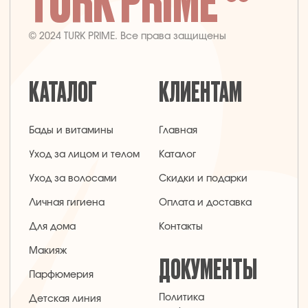
+7 926 620 21 21
info@turkprime.ru
г. Москва, ул. Золотая, 11, Бизнес-центр
«Золото», офис 4А12, м. Электрозаводская
Заявка на звонок