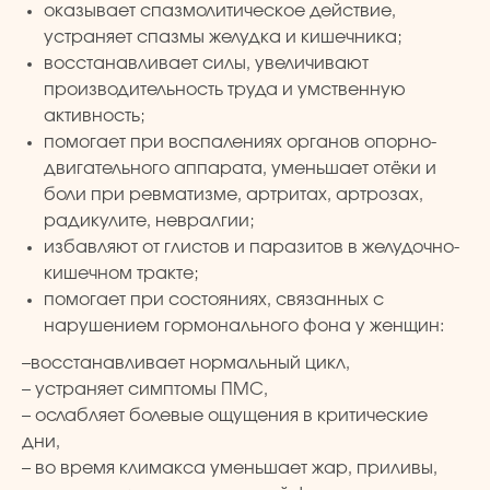
оказывает спазмолитическое действие,
устраняет спазмы желудка и кишечника;
восстанавливает силы, увеличивают
производительность труда и умственную
активность;
помогает при воспалениях органов опорно-
двигательного аппарата, уменьшает отёки и
боли при ревматизме, артритах, артрозах,
TURK PRIME
радикулите, невралгии;
избавляют от глистов и паразитов в желудочно-
кишечном тракте;
© 2024 TURK PRIME. Все права защищены
помогает при состояниях, связанных с
нарушением гормонального фона у женщин:
КАТАЛОГ
КЛИЕНТАМ
–восстанавливает нормальный цикл,
– устраняет симптомы ПМС,
Бады и витамины
Главная
– ослабляет болевые ощущения в критические
Уход за лицом и телом
Каталог
дни,
Уход за волосами
Скидки и подарки
– во время климакса уменьшает жар, приливы,
Личная гигиена
Оплата и доставка