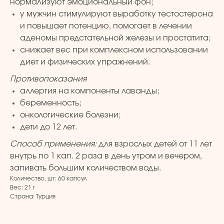
нормализуют эмоциональный фон;
Для дома
Контакты
у мужчин стимулируют выработку тестостерона
Макияж
ДОКУМЕНТЫ
и повышает потенцию, помогает в лечении
Парфюмерия
аденомы предстательной железы и простатита;
Политика
Детская линия
снижает вес при комплексном использовании
конфиденциальности
Турецкий текстиль
диет и физических упражнений.
Публичная оферта
Противопоказания
аллергия на компоненты лаванды;
+7 926 620 21 21
info@turkprime.ru
беременность;
онкологические болезни;
г. Москва, ул. Золотая, 11, Бизнес-центр
«Золото», офис 4А12, м. Электрозаводская
дети до 12 лет.
Способ применения:
для взрослых детей от 11 лет
внутрь по 1 кап. 2 раза в день утром и вечером,
Заявка на звонок
запивать большим количеством воды.
Количество, шт: 60 капсул
Вес: 21 г
Страна: Турция