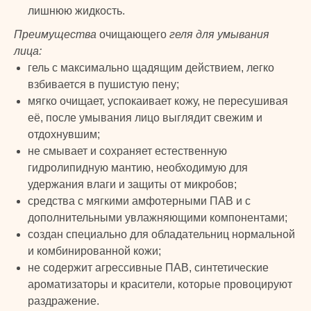
лишнюю жидкость.
Преимущества
очищающего
геля для умывания
лица:
гель с максимально щадящим действием, легко
TURK
взбивается в пушистую пену;
мягко очищает, успокаивает кожу, не пересушивая
её, после умывания лицо выглядит свежим и
PRIME
© 2024 TURK PRIME. Все права защищены
отдохнувшим;
не смывает и сохраняет естественную
КАТАЛОГ
КЛИЕНТАМ
гидролипидную мантию, необходимую для
удержания влаги и защиты от микробов;
Бады и витамины
Главная
средства с мягкими амфотерными ПАВ и с
Уход за лицом и телом
Каталог
дополнительными увлажняющими компонентами;
Уход за волосами
Скидки и подарки
создан специально для обладательниц нормальной
Личная гигиена
Оплата и доставка
и комбинированной кожи;
Для дома
Контакты
не содержит агрессивные ПАВ, синтетические
Макияж
ДОКУМЕНТЫ
ароматизаторы и красители, которые провоцируют
Парфюмерия
раздражение.
Политика