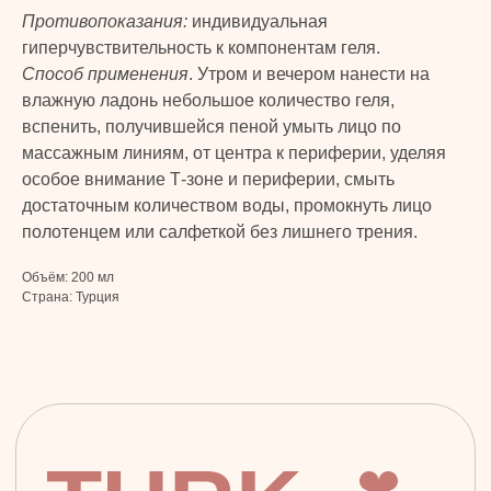
Детская линия
конфиденциальности
Противопоказания:
индивидуальная
Турецкий текстиль
Публичная оферта
гиперчувствительность к компонентам геля.
Способ применения
. Утром и вечером нанести на
влажную ладонь небольшое количество геля,
+7 926 620 21 21
info@turkprime.ru
вспенить, получившейся пеной умыть лицо по
массажным линиям, от центра к периферии, уделяя
г. Москва, ул. Золотая, 11, Бизнес-центр
«Золото», офис 4А12, м. Электрозаводская
особое внимание Т-зоне и периферии, смыть
достаточным количеством воды, промокнуть лицо
полотенцем или салфеткой без лишнего трения.
Заявка на звонок
Объём: 200 мл
Страна: Турция