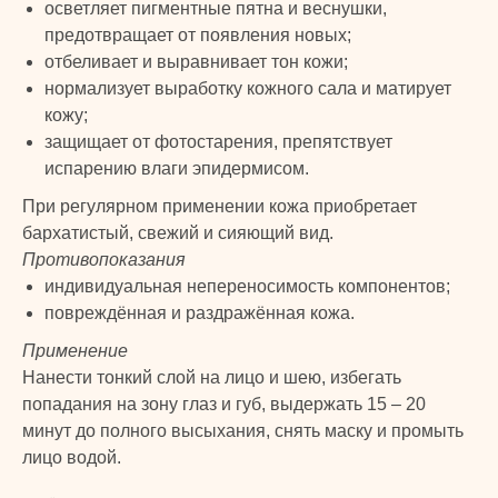
осветляет пигментные пятна и веснушки,
предотвращает от появления новых;
отбеливает и выравнивает тон кожи;
TURK
нормализует выработку кожного сала и матирует
кожу;
PRIME
защищает от фотостарения, препятствует
© 2024 TURK PRIME. Все права защищены
испарению влаги эпидермисом.
КАТАЛОГ
КЛИЕНТАМ
При регулярном применении кожа приобретает
бархатистый, свежий и сияющий вид.
Бады и витамины
Главная
Противопоказания
Уход за лицом и телом
Каталог
индивидуальная непереносимость компонентов;
Уход за волосами
Скидки и подарки
повреждённая и раздражённая кожа.
Личная гигиена
Оплата и доставка
Применение
Для дома
Контакты
Нанести тонкий слой на лицо и шею, избегать
Макияж
ДОКУМЕНТЫ
попадания на зону глаз и губ, выдержать 15 – 20
Парфюмерия
минут до полного высыхания, снять маску и промыть
Политика
Детская линия
лицо водой.
конфиденциальности
Турецкий текстиль
Публичная оферта