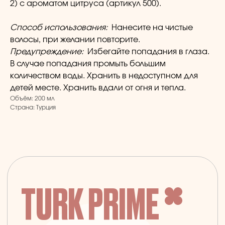
TURK PRIME
2) с ароматом цитруса (артикул 500).
Способ использования:
Нанесите на чистые
© 2024 TURK PRIME. Все права защищены
волосы, при желании повторите.
Предупреждение:
Избегайте попадания в глаза.
КАТАЛОГ
КЛИЕНТАМ
В случае попадания промыть большим
количеством воды. Хранить в недоступном для
Бады и витамины
Главная
детей месте. Хранить вдали от огня и тепла.
Уход за лицом и телом
Каталог
Объём: 200 мл
Страна: Турция
Уход за волосами
Скидки и подарки
Личная гигиена
Оплата и доставка
Для дома
Контакты
Макияж
ДОКУМЕНТЫ
Парфюмерия
Политика
Детская линия
конфиденциальности
Турецкий текстиль
Публичная оферта
+7 926 620 21 21
info@turkprime.ru