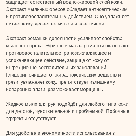
защищает естественный водно-жировой слой кожи.
Экстракт мыльных орехов обладает антисептическим
и противовоспалительным действием. Оно увлажняет,
питает кожу, делает её мягкой и эластичной.
Экстракт ромашки дополняет и усиливает свойства
мыльного ореха. Эфирные масла ромашки оказывают
противовоспалительное, ранозаживляющее и
успокаивающее действие, защищают кожу от
инфекционно-воспалительных заболеваний.
Глицерин очищает от жира, токсических веществ и
грязи; увлажняет кожу, препятствует излишнему
испарению влаги, разглаживает морщины.
Жидкое мыло для рук подойдёт для любого типа кожи,
для детской, чувствительной и проблемной. Побочные
TURK PRIME
эффекты отсутствуют.
Для удобства и экономичности использования в
© 2024 TURK PRIME. Все права защищены