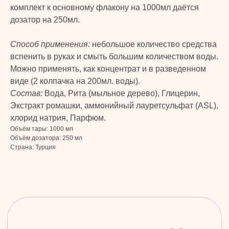
комплект к основному флакону на 1000мл даётся
дозатор на 250мл.
КАТАЛОГ
КЛИЕНТАМ
Способ применения:
небольшое количество средства
Бады и витамины
Главная
вспенить в руках и смыть большим количеством воды.
Уход за лицом и телом
Каталог
Можно применять, как концентрат и в разведенном
Уход за волосами
Скидки и подарки
виде (2 колпачка на 200мл. воды).
Личная гигиена
Оплата и доставка
Состав:
Вода, Рита (мыльное дерево), Глицерин,
Для дома
Контакты
Экстракт ромашки, аммонийный лауретсульфат (ASL),
Макияж
ДОКУМЕНТЫ
хлорид натрия, Парфюм.
Парфюмерия
Объём тары: 1000 мл
Политика
Объём дозатора: 250 мл
Детская линия
конфиденциальности
Страна: Турция
Турецкий текстиль
Публичная оферта
+7 926 620 21 21
info@turkprime.ru
г. Москва, ул. Золотая, 11, Бизнес-центр
«Золото», офис 4А12, м. Электрозаводская