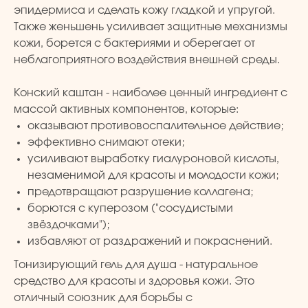
эпидермиса и сделать кожу гладкой и упругой.
Также женьшень усиливает защитные механизмы
кожи, борется с бактериями и оберегает от
неблагоприятного воздействия внешней среды.
TURK PRIME
Конский каштан - наиболее ценный ингредиент с
массой активных компонентов, которые:
© 2024 TURK PRIME. Все права защищены
оказывают противовоспалительное действие;
эффективно снимают отеки;
КАТАЛОГ
КЛИЕНТАМ
усиливают выработку гиалуроновой кислоты,
незаменимой для красоты и молодости кожи;
Бады и витамины
Главная
предотвращают разрушение коллагена;
Уход за лицом и телом
Каталог
борются с куперозом ("сосудистыми
Уход за волосами
Скидки и подарки
звёздочками");
Личная гигиена
Оплата и доставка
избавляют от раздражений и покраснений.
Для дома
Контакты
Тонизирующий гель для душа - натуральное
Макияж
ДОКУМЕНТЫ
средство для красоты и здоровья кожи. Это
Парфюмерия
отличный союзник для борьбы с
Политика
Детская линия