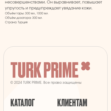
несовершенствами. Он выравнивает, повышает
конфиденциальности
Турецкий текстиль
упругость и предупреждает увядание кожи.
Публичная оферта
Объём тары: 300 мл, 1000 мл
Объём дозатора: 300 мл
Страна: Турция
+7 926 620 21 21
info@turkprime.ru
г. Москва, ул. Золотая, 11, Бизнес-центр
«Золото», офис 4А12, м. Электрозаводская
Заявка на звонок