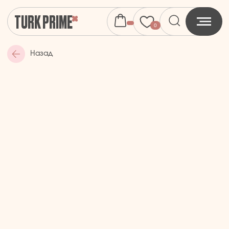
TURK PRIME
0
0
Назад