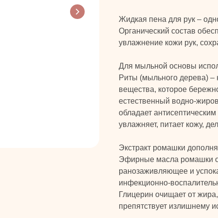
Жидкая пена для рук – одно
Органический состав обес
увлажнение кожи рук, сох
Для мыльной основы испол
Риты (мыльного дерева) – 
вещества, которое бережно
естественный водно-жиров
обладает антисептическим
увлажняет, питает кожу, де
Экстракт ромашки дополняе
Эфирные масла ромашки о
ранозаживляющее и успок
инфекционно-воспалитель
Глицерин очищает от жира,
препятствует излишнему и