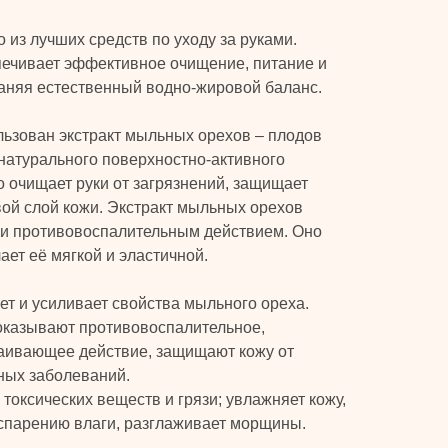
 из лучших средств по уходу за руками.
печивает эффективное очищение, питание и
раняя естественный водно-жировой баланс.
ьзован экстракт мыльных орехов – плодов
натурального поверхностно-активного
 очищает руки от загрязнений, защищает
ой слой кожи. Экстракт мыльных орехов
 и противовоспалительным действием. Оно
лает её мягкой и эластичной.
т и усиливает свойства мыльного ореха.
казывают противовоспалительное,
аивающее действие, защищают кожу от
ных заболеваний.
 токсических веществ и грязи; увлажняет кожу,
спарению влаги, разглаживает морщины.