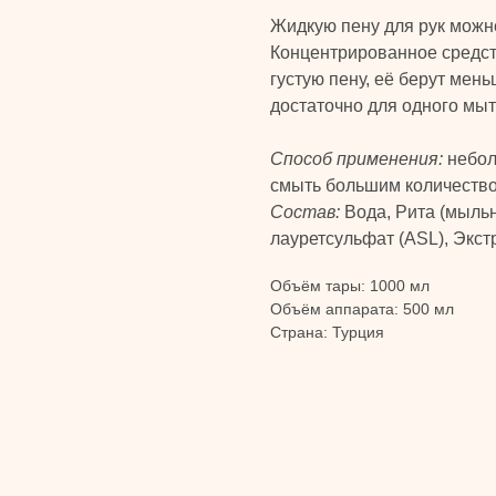
Жидкую пену для рук можно
Концентрированное средст
густую пену, её берут мень
достаточно для одного мыт
Способ применения:
небол
смыть большим количеств
Состав:
Вода, Рита (мыль
лауретсульфат (ASL), Экс
Объём тары: 1000 мл
Объём аппарата: 500 мл
Страна: Турция
КАТАЛОГ
Бады и витамины
Уход за лицом и телом