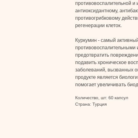
противовоспалительной и
антиоксидантному, антиба
противогрибковому действ
регенерации клеток.
Куркумин - самый активны
противовоспалительными и
предотвратить поврежден
подавить хроническое восп
заболеваний, вызванных о
продукте является биолог
помогает увеличивать биод
Количество, шт: 60 капсул
Страна: Турция
КАТАЛОГ
Бады и витамины