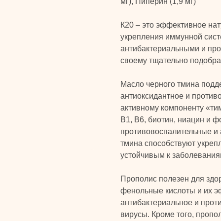
мг), Пиперин (1,9 мг)
К20 – это эффективное на
укрепления иммунной сис
антибактериальными и пр
своему тщательно подобра
Масло черного тмина подд
антиоксидантное и против
активному компоненту «тим
В1, В6, биотин, ниацин и 
противовоспалительные и 
тмина способствуют укреп
устойчивым к заболевания
Прополис полезен для здо
фенольные кислоты и их э
антибактериальное и проти
вирусы. Кроме того, пропо