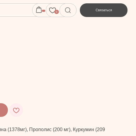
Связаться
0
ина (1378мг), Прополис (200 мг), Куркумин (209