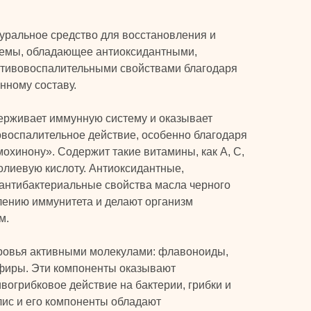
туральное средство для восстановления и
темы, обладающее антиоксидантными,
отивовоспалительными свойствами благодаря
нному составу.
ерживает иммунную систему и оказывает
овоспалительное действие, особенно благодаря
охинону». Содержит такие витамины, как А, С,
фолиевую кислоту. Антиоксидантные,
антибактериальные свойства масла черного
лению иммунитета и делают организм
м.
ровья активными молекулами: флавоноиды,
фиры. Эти компоненты оказывают
вогрибковое действие на бактерии, грибки и
лис и его компоненты обладают