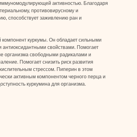
 иммуномодулирующей активностью. Благодаря
ктериальному, противовирусному и
ию, способствует заживлению ран и
й компонент куркумы. Он обладает сильными
 антиоксидантными свойствами. Помогает
ие организма свободными радикалами и
аление. Помогает снизить риск развития
кислительным стрессом. Пиперин в этом
ически активным компонентом черного перца и
оступность куркумина для организма.
КЛИЕНТАМ
Главная