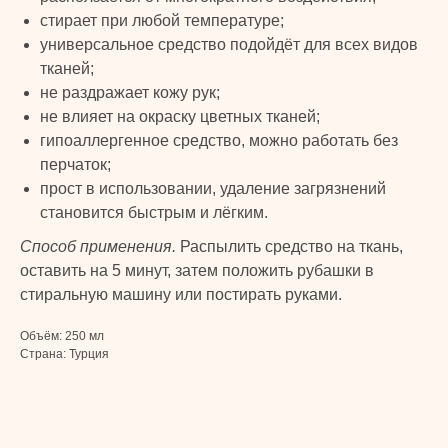
TURK
стирает при любой температуре;
PRIME
универсальное средство подойдёт для всех видов
© 2024 TURK PRIME. Все права защищены
тканей;
КАТАЛОГ
КЛИЕНТАМ
не раздражает кожу рук;
не влияет на окраску цветных тканей;
гипоаллергенное средство, можно работать без
Бады и витамины
Главная
перчаток;
Уход за лицом и телом
Каталог
прост в использовании, удаление загрязнений
Уход за волосами
Скидки и подарки
становится быстрым и лёгким.
Личная гигиена
Оплата и доставка
Для дома
Контакты
Способ применения.
Распылить средство на ткань,
Макияж
оставить на 5 минут, затем положить рубашки в
ДОКУМЕНТЫ
Парфюмерия
стиральную машину или постирать руками.
Политика
Детская линия
конфиденциальности
Объём: 250 мл
Турецкий текстиль
Публичная оферта
Страна: Турция
+7 926 620 21 21
info@turkprime.ru