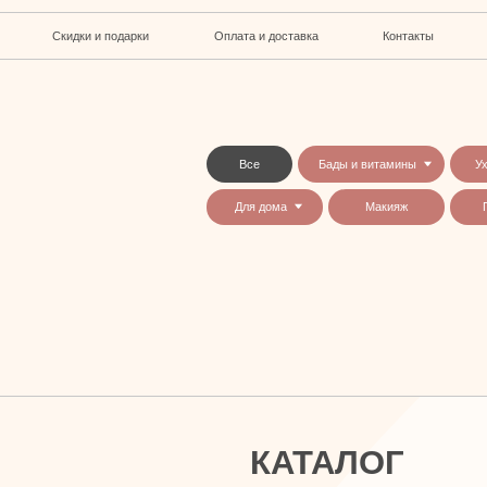
кидки и подарки
Оплата и доставка
Контакты
Все
Бады и витамины
Уход за лицом и телом
Для дома
Макияж
Парфюмерия
КАТАЛОГ
Бады и витамины
Уход за лицом и телом