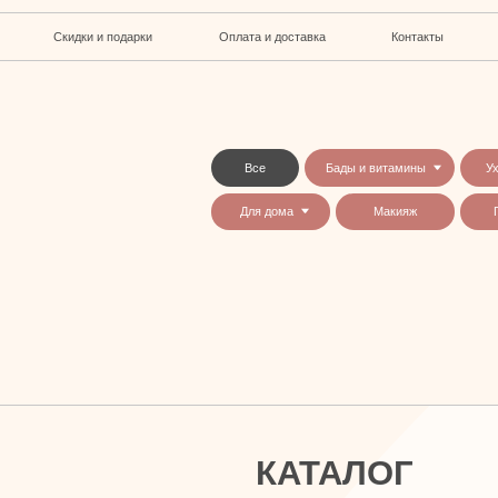
кидки и подарки
Оплата и доставка
Контакты
Все
Бады и витамины
Уход за лицом и телом
Для дома
Макияж
Парфюмерия
КАТАЛОГ
Бады и витамины
Уход за лицом и телом