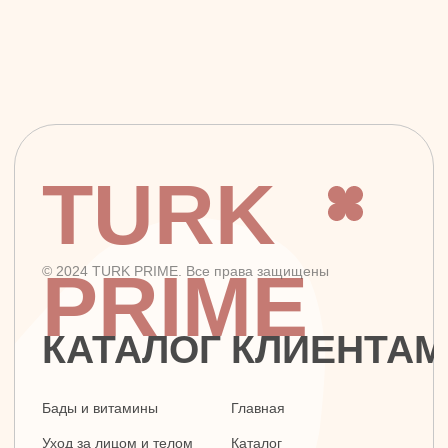
TURK
PRIME
© 2024 TURK PRIME. Все права защищены
КАТАЛОГ
КЛИЕНТАМ
Бады и витамины
Главная
Уход за лицом и телом
Каталог
Уход за волосами
Скидки и подарки
Личная гигиена
Оплата и доставка
Для дома
Контакты
Макияж
ДОКУМЕНТЫ
Парфюмерия
Политика
Детская линия
конфиденциальности
Турецкий текстиль
Публичная оферта
+7 926 620 21 21
info@turkprime.ru