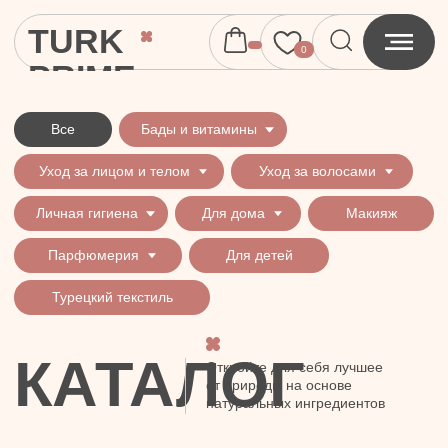
TURK
0
PRIME
Все
Бады и витамины
Уход за лицом и телом
Уход за волосами
Личная гигиена
Для дома
Макияж
Парфюмерия
Для детей
Турецкий текстиль
КАТАЛОГ
Откройте для себя лучшее
от природы на основе
натуральных ингредиентов