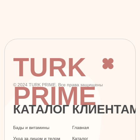
TURK
PRIME
© 2024 TURK PRIME. Все права защищены
КАТАЛОГ
КЛИЕНТАМ
Бады и витамины
Главная
Уход за лицом и телом
Каталог
Уход за волосами
Скидки и подарки
Личная гигиена
Оплата и доставка
Для дома
Контакты
Макияж
ДОКУМЕНТЫ
Парфюмерия
Политика
Детская линия
конфиденциальности
Турецкий текстиль
Публичная оферта
+7 926 620 21 21
info@turkprime.ru