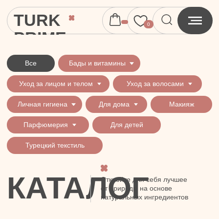
TURK
0
PRIME
Все
Бады и витамины
Уход за лицом и телом
Уход за волосами
Личная гигиена
Для дома
Макияж
Парфюмерия
Для детей
Турецкий текстиль
КАТАЛОГ
Откройте для себя лучшее
от природы на основе
натуральных ингредиентов