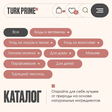
TURK PRIME
0
Все
Бады и витамины
Уход за лицом и телом
Уход за волосами
Личная гигиена
Для дома
Макияж
Парфюмерия
Для детей
Турецкий текстиль
КАТАЛОГ
Откройте для себя лучшее
от природы на основе
натуральных ингредиентов