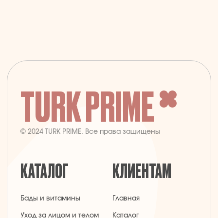
TURK PRIME
© 2024 TURK PRIME. Все права защищены
КАТАЛОГ
КЛИЕНТАМ
Бады и витамины
Главная
Уход за лицом и телом
Каталог
Уход за волосами
Скидки и подарки
Личная гигиена
Оплата и доставка
Для дома
Контакты
Макияж
ДОКУМЕНТЫ
Парфюмерия
Политика
Детская линия
конфиденциальности
Турецкий текстиль
Публичная оферта
+7 926 620 21 21
info@turkprime.ru